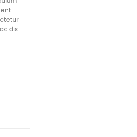
ibulum
uent
ctetur
hac dis
t