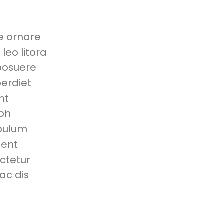
s
ce ornare
 leo litora
 posuere
perdiet
nt
ibh
ibulum
uent
ctetur
hac dis
t