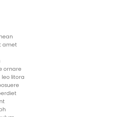
enean
et amet
s
ce ornare
 leo litora
 posuere
perdiet
nt
ibh