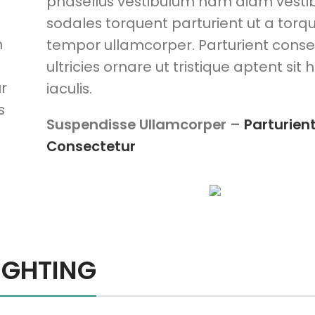
phasellus vestibulum nam diam vest
sodales torquent parturient ut a torq
m
tempor ullamcorper. Parturient conse
ultricies ornare ut tristique aptent sit 
r
iaculis.
s
Suspendisse Ullamcorper –
Parturien
Consectetur
IGHTING