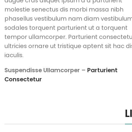
augue cras aliquet ipsum a a parturient
molestie senectus dis morbi massa nibh
phasellus vestibulum nam diam vestibulu
sodales torquent parturient ut a torquent
tempor ullamcorper. Parturient consectetu
ultricies ornare ut tristique aptent sit hac di
iaculis.
Suspendisse Ullamcorper –
Parturient
Consectetur
L