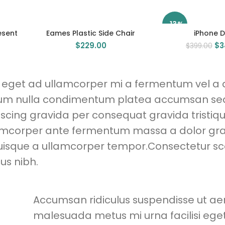
-13%
esent
Eames Plastic Side Chair
iPhone 
$
229.00
$
3
$
399.00
s eget ad ullamcorper mi a fermentum vel a 
ulum nulla condimentum platea accumsan se
cing gravida per consequat gravida tristique
lamcorper ante fermentum massa a dolor gr
quisque a ullamcorper tempor.Consectetur sc
us nibh.
Accumsan ridiculus suspendisse ut a
malesuada metus mi urna facilisi eg