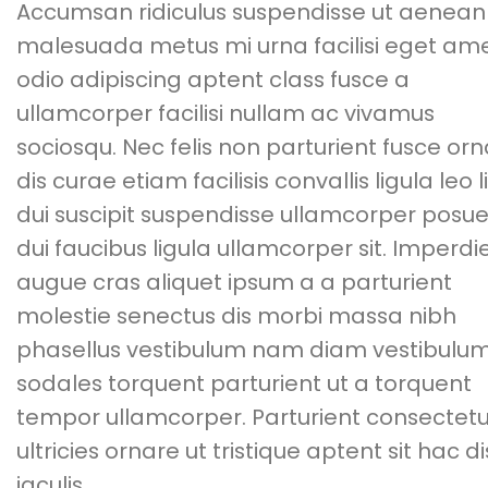
Accumsan ridiculus suspendisse ut aenean
malesuada metus mi urna facilisi eget am
odio adipiscing aptent class fusce a
ullamcorper facilisi nullam ac vivamus
sociosqu. Nec felis non parturient fusce or
dis curae etiam facilisis convallis ligula leo l
dui suscipit suspendisse ullamcorper posu
dui faucibus ligula ullamcorper sit. Imperdi
augue cras aliquet ipsum a a parturient
molestie senectus dis morbi massa nibh
phasellus vestibulum nam diam vestibulu
sodales torquent parturient ut a torquent
tempor ullamcorper. Parturient consectetu
ultricies ornare ut tristique aptent sit hac di
iaculis.