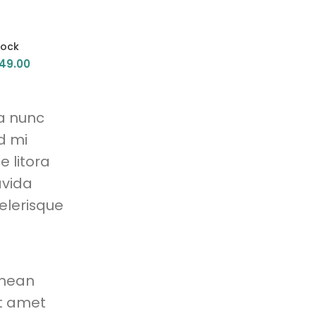
Dock
Panton tunior chair
Smart
49.00
$
199.00
a nunc
d mi
 litora
avida
elerisque
enean
et amet