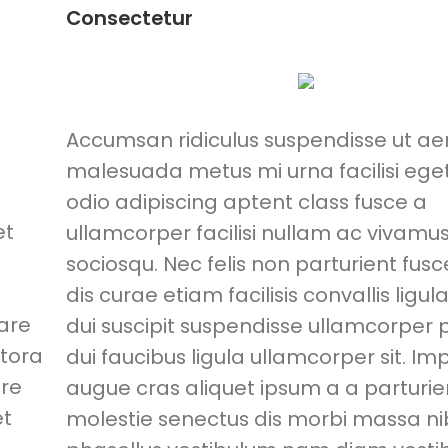
Consectetur
Accumsan ridiculus suspendisse ut a
malesuada metus mi urna facilisi eg
odio adipiscing aptent class fusce a
et
ullamcorper facilisi nullam ac vivamu
sociosqu. Nec felis non parturient fus
dis curae etiam facilisis convallis ligula
nare
dui suscipit suspendisse ullamcorper
itora
dui faucibus ligula ullamcorper sit. Im
ere
augue cras aliquet ipsum a a parturie
et
molestie senectus dis morbi massa n