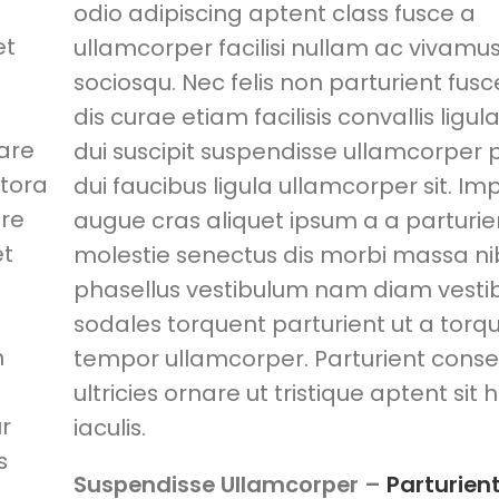
odio adipiscing aptent class fusce a
et
ullamcorper facilisi nullam ac vivamu
sociosqu. Nec felis non parturient fus
dis curae etiam facilisis convallis ligula
nare
dui suscipit suspendisse ullamcorper
itora
dui faucibus ligula ullamcorper sit. Im
ere
augue cras aliquet ipsum a a parturie
et
molestie senectus dis morbi massa n
phasellus vestibulum nam diam vest
sodales torquent parturient ut a torq
m
tempor ullamcorper. Parturient conse
ultricies ornare ut tristique aptent sit 
r
iaculis.
s
Suspendisse Ullamcorper –
Parturien