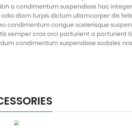
nibh a condimentum suspendisse hac integer
dio diam turpis dictum ullamcorper dis felis
leo condimentum congue scelerisque suspen
 semper cras orci parturient a parturient t
bendum condimentum suspendisse sodales nos
CESSORIES