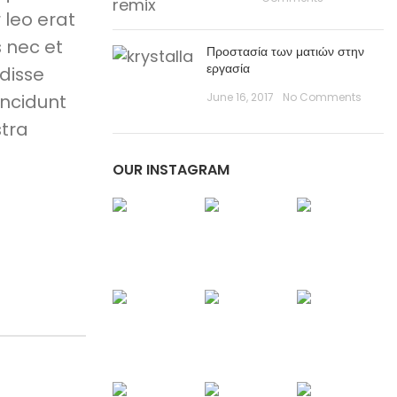
 leo erat
 nec et
Προστασία των ματιών στην
εργασία
disse
incidunt
June 16, 2017
No Comments
tra
OUR INSTAGRAM