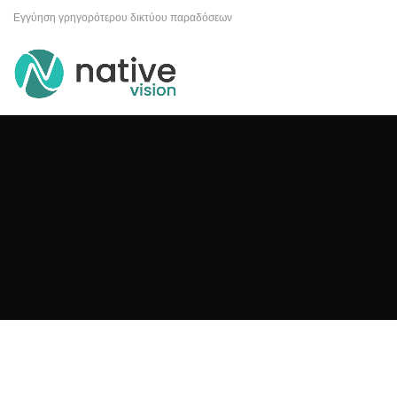
Εγγύηση γρηγορότερου δικτύου παραδόσεων