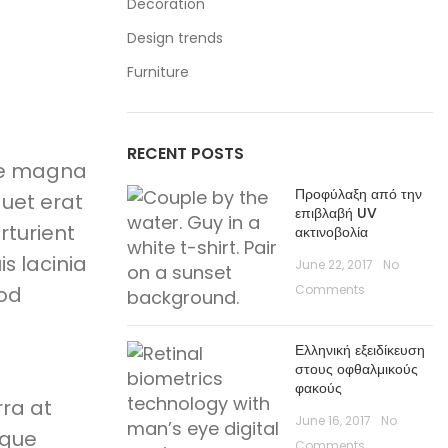
Decoration
Design trends
Furniture
RECENT POSTS
gue magna
Προφύλαξη από την
quet erat
επιβλαβή UV
rturient
ακτινοβολία
s lacinia
June 22, 2017
No
mod
Comments
Ελληνική εξειδίκευση
στους οφθαλμικούς
φακούς
rra at
June 16, 2017
No
sque
Comments