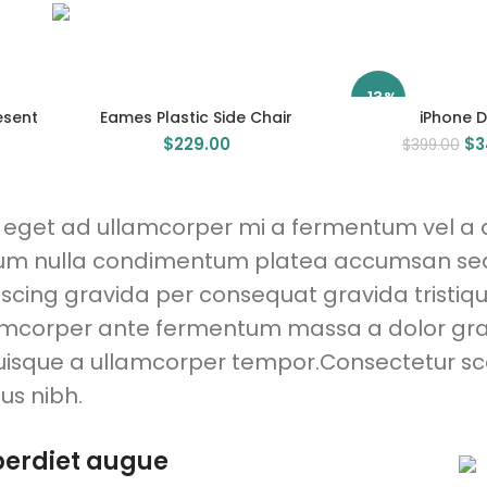
-13%
esent
Eames Plastic Side Chair
iPhone 
$
229.00
$
3
$
399.00
s eget ad ullamcorper mi a fermentum vel a 
ulum nulla condimentum platea accumsan se
cing gravida per consequat gravida tristique
lamcorper ante fermentum massa a dolor gr
quisque a ullamcorper tempor.Consectetur sc
us nibh.
erdiet augue