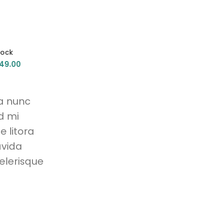
Dock
Panton tunior chair
Smart
49.00
$
199.00
a nunc
d mi
 litora
avida
elerisque